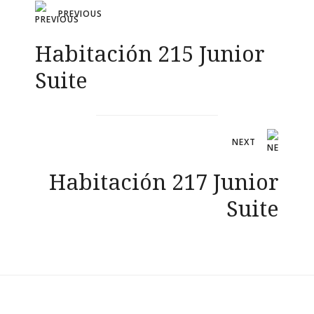
Navegación
PREVIOUS
de
Habitación 215 Junior
entradas
Suite
NEXT
Habitación 217 Junior
Suite