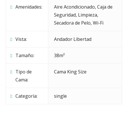
PROLONGACIÓN DE ESTANCIA COSTO
PENALIZACIÓN SERÁ EL COBRO DE LA
Amenidades:
Aire Acondicionado
,
Caja de
ADICIONAL DE $800.00 M.N. POR PERSONA.
PRIMER NOCHE.
Seguridad
,
Limpieza
,
Secadora de Pelo
,
Wi-Fi
EN CASO DE NO LLEGAR A NUESTRO
HOTEL SIN CANCELACIÓN PREVIA,
Vista:
Andador Libertad
SE COBRARÁ UNA NOCHE DE ESTANCIA.
Tamaño:
38m²
FAVOR DE RESERVAR CON ANTICIPACIÓN
Tipo de
Cama King Size
Cama:
Categoría:
single