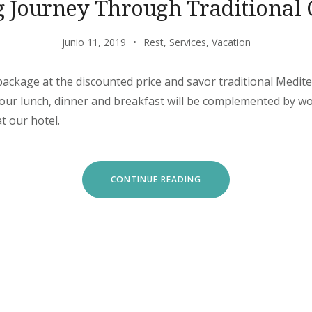
g Journey Through Traditional 
junio 11, 2019
Rest
,
Services
,
Vacation
’ package at the discounted price and savor traditional Medit
 Your lunch, dinner and breakfast will be complemented by w
t our hotel.
“EXITING
CONTINUE READING
JOURNEY
THROUGH
TRADITIONAL
CUISINE”