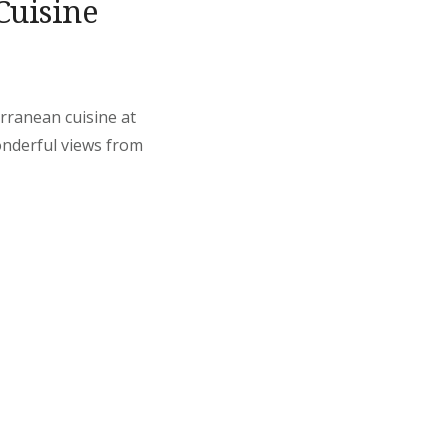
Cuisine
erranean cuisine at
onderful views from