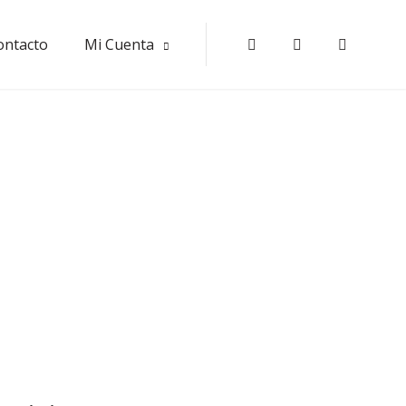
ontacto
Mi Cuenta
Instagram
Tripadvisor
Faceboo